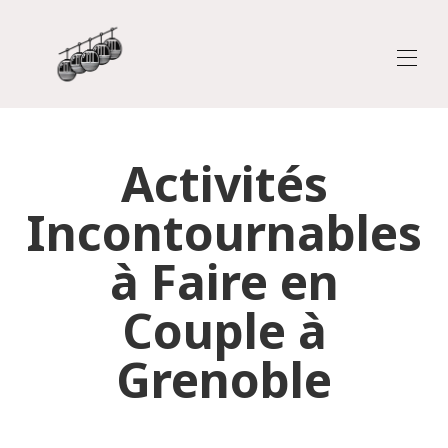
Accueil
Activités
L'Harmonieux
Le Prestige
Incontournables
Avis
Blog
Découvrir Grenoble
▾
à Faire en
Couple à
Grenoble