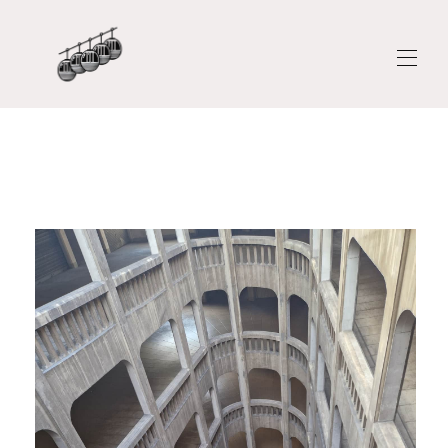
Home
Overview of L'Harmonieux Grenoble entire
accommodation - Apartment in Grenoble
Overview of Le Prestige Grenoble hypercentre -
Apartment in Grenoble
Reviews
Blog
Blog article
▾