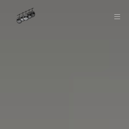
Accueil
L'Harmonieux
Le Prestige
Avis
Blog
Découvrir Grenoble
▾